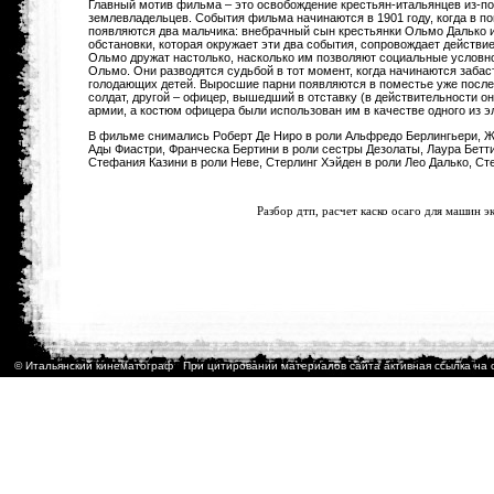
Главный мотив фильма – это освобождение крестьян-итальянцев из-п
землевладельцев. События фильма начинаются в 1901 году, когда в п
появляются два мальчика: внебрачный сын крестьянки Ольмо Далько 
обстановки, которая окружает эти два события, сопровождает действ
Ольмо дружат настолько, насколько им позволяют социальные условн
Ольмо. Они разводятся судьбой в тот момент, когда начинаются забас
голодающих детей. Выросшие парни появляются в поместье уже посл
солдат, другой – офицер, вышедший в отставку (в действительности о
армии, а костюм офицера были использован им в качестве одного из э
В фильме снимались Роберт Де Ниро в роли Альфредо Берлингьери, Ж
Ады Фиастри, Франческа Бертини в роли сестры Дезолаты, Лаура Бетти
Стефания Казини в роли Неве, Стерлинг Хэйден в роли Лео Далько, С
<
Разбор дтп,
расчет каско осаго
для машин эк
© Итальянский кинематограф При цитировании материалов сайта активная ссылка на 