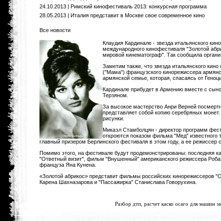
24.10.2013 | Римский кинофестиваль 2013: конкурсная программа
28.05.2013 | Италия представит в Москве свое современное кино
Все новости
Клаудия Кардинале - звезда итальянского кин
международного кинофестиваля "Золотой абри
мировой кинематограф". Так сообщила орган
Заметим также, что звезда итальянского кино
("Мама") французского кинорежиссера армянс
армянской семье, которая, спасаясь от Геноц
Кардинале прибудет в Армению вместе с сы
Терзяном.
За высокое мастерство Анри Верней посмертн
представляет собой копию серебряных монет.
рисунки.
Микаэл Стамболцян - директор программ фес
откроются показом фильма "Мед" известного т
главный призером Берлинского фестиваля в этом году, а ее режиссер 
Помимо этого, на фестивале будут продемонстрированы: последняя к
"Ответный визит", фильм "Внушенный" американского режиссера Роба 
француза Яна Кунена.
«Золотой абрикос» представит фильмы российских кинорежиссеров "О
Карена Шахназарова и "Пассажирка" Станислава Говорухина.
<
Разбор дтп,
расчет каско осаго
для машин эк