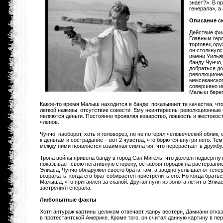
знает?». В п
генерала», а
Описание с
Действие фи
Главным геро
торговец ору
он столкнул
имени Уилья
банду Чунчо,
добраться до
революционер
мексиканског
совершено им
Малыш берег
Какое-то время Малыш находится в банде, показывает те качества, чт
легкой наживы, отсутствие совести. Ему неинтересны революционные 
являются деньги. Постоянно проявляя коварство, ловкость и жестокос
членов.
Чунчо, наоборот, хоть и головорез, но не потерял человеческий облик
к деньгам и сострадание – вот 2 чувства, что борются внутри него. Т
между ними появляется взаимная симпатия, что перерастает в дружбу
Тропа войны привела банду в город Сан Мигель, что должен подвергну
показывает свою негативную сторону, оставляя городок на растерзание
Элиаса, Чунчо обнаружил своего брата там, а заодно услышал от генер
возражать, когда его брат собирается пристрелить его. Но когда брать
Малыша, что притаился за скалой. Другая пуля из золота летит в Элиа
застрелил генерала.
Любопытные факты
Хотя антураж картины целиком отвечает жанру вестерн, Дамиани отказа
в протестантской Америке. Кроме того, он считал данную картину в пе