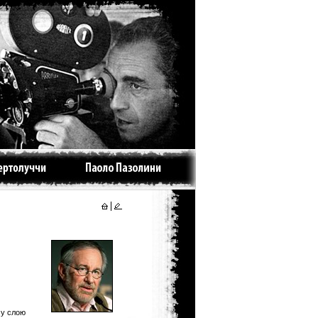
му слою