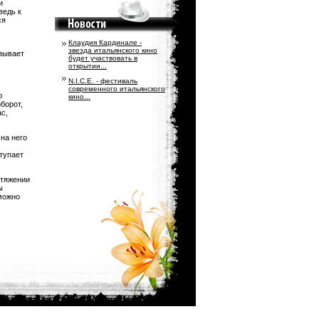
и
ведь к
ся
Клаудия Кардинале -
звезда итальянского кино
азывает
будет участвовать в
открытии...
N.I.C.E. - фестиваль
современного итальянского
ю
кино...
борот,
с,
на него
тупает
отяжении
ы
можно