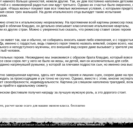
т намного больше ценностей, нежели другие. Так, их дом постоянно наполнен детским
етей и с неимоверной радостью они ждут третьего. Однако их счастье было омрачено, 
одов. «Наша жизнь» покажет вам все тяжелые жизненные условия, с которыми придет
ния своих трех малышей. На долю итальянского отца выпадет также испытание
алом.
жно отнести к итальянскому неореализму. На протяжении всей картины режиссер пок
ей в обличии Клаудио, он детально описывает классические итальянские кварталы,
из других стран. Можно с уверенностью сказать, что режиссер ставит своих героев
.
н живет так, как и обычно, не собираясь вносить какие-либо изменения, и с гордость
а, именно с гордостью, ведь главного героя тяжело назвать мямлей, скорее всего, нао
льного и неподступного мужчины, его внешний вид скорее даже вызывает у зрителя ужа
тлый человек.
тельных героев. Неожиданно мы знакомимся с образом брата Клаудио, который вовсе 
все свои сорок лет у него не было ни жены, ни детей, жил он исключительно для себя.
данно нагрянувшей румынки, у которой за плечами подросток сын, но именно она выс
тно завершенная картина, здесь нет лишних героев и лишних сцен, скорее даже на пр
юдать за происходящим и уж точно не скучно. Однако, вместе с этим, многие эксперт
ет своеобразности, индивидуальности. Картина уж слишком наполнена трагедией, воз
ы прийти к идеальному сюжету.
нском фестивале получил награду за лучшую мужскую роль, а это дорогого стоит.
дтп,
расчет каско осаго
для машин эконом-класса. бесплатно
www.romacine.ru
риалов сайта активная ссылка на сайт обязательна