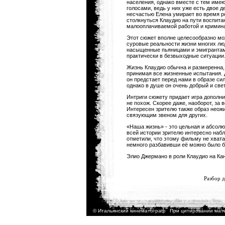
населения, однако вместе с тем имею
голосами, ведь у них уже есть двое д
несчастью Елена умирает во время р
столкнуться Клаудио на пути воспита
малооплачиваемой работой и кримин
Этот сюжет вполне целесообразно мо
суровые реальности жизни многих люд
насыщенные пьяницами и эмигрантами 
практически в безвыходные ситуации
Жизнь Клаудио обычна и размеренна, о
принимая все жизненные испытания. Д
он предстает перед нами в образе си
однако в душе он очень добрый и све
Интриги сюжету придает игра дополни
не похож. Скорее даже, наоборот, за 
Интересен зрителю также образ неожи
связующим звеном для других.
«Наша жизнь» - это цельная и абсолю
всей истории зрителю интересно набл
отметили, что этому фильму не хвата
немного разбавивши её можно было б
Элио Джермано в роли Клаудио на Кан
<
Разбор 
© Итальянский кинематограф При цитировании мате