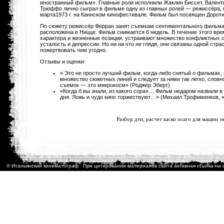
иностранный фильм». Главные роли исполнили Жаклин Биссет, Валент
Трюффо лично сыграл в фильме одну из главных ролей — режиссёра, 
марта1973 г. на Каннском кинофестивале. Фильм был посвящен Дороти
По сюжету режиссёр Ферран занят съемкам сентиментального фильма 
расположена в Ницце. Фильм снимается 6 недель. В течение этого вр
характера и жизненные позиции, устраивают множество конфликтных с
усталость и депрессии. Но ни на что не глядя, они связаны одной стр
пожертвовать чем угодно.
Отзывы и оценки:
« Это не просто лучший фильм, когда-либо снятый о фильмах,
множество сюжетных линий и следует за ними так легко, словн
съемок — это микрокосм» (Роджер Эберт).
«Когда б вы знали, из какого сора»… Фильм недаром назвали в
дня. Ложь и чудо кино торжествуют…» (Михаил Трофименков, 
<
Разбор дтп,
расчет каско осаго
для машин эк
© Итальянский кинематограф При цитировании материалов сайта активная ссылка на 